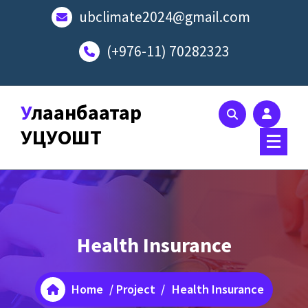
Skip
ubclimate2024@gmail.com
to
content
(+976-11) 70282323
Улаанбаатар
УЦУОШТ
Health Insurance
Home
/
Project
/
Health Insurance