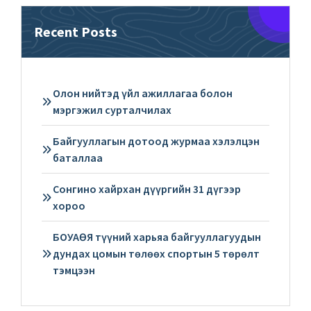
Recent Posts
Олон нийтэд үйл ажиллагаа болон
мэргэжил сурталчилах
Байгууллагын дотоод журмаа хэлэлцэн
баталлаа
Сонгино хайрхан дүүргийн 31 дүгээр
хороо
БОУАӨЯ түүний харьяа байгууллагуудын
дундах цомын төлөөх спортын 5 төрөлт
тэмцээн