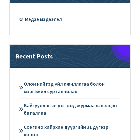
Мэдээ мэдээлэл
Recent Posts
Олон нийтэд үйл ажиллагаа болон
мэргэжил сурталчилах
Байгууллагын дотоод журмаа хэлэлцэн
баталлаа
Сонгино хайрхан дүүргийн 31 дүгээр
хороо