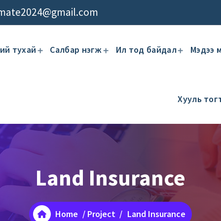
imate2024@gmail.com
ий тухай
Салбар нэгж
Ил тод байдал
Мэдээ 
Хууль то
Land Insurance
Home
/
Project
/
Land Insurance