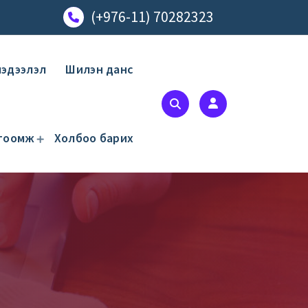
(+976-11) 70282323
мэдээлэл
Шилэн данс
гтоомж
Холбоо барих