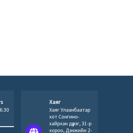
rs
Хаяг
16:30
Хаяг Улаанбаатар
хот Сонгино-
хайрхан дүүрэг, 31-р
хороо, Дэнжийн 2-