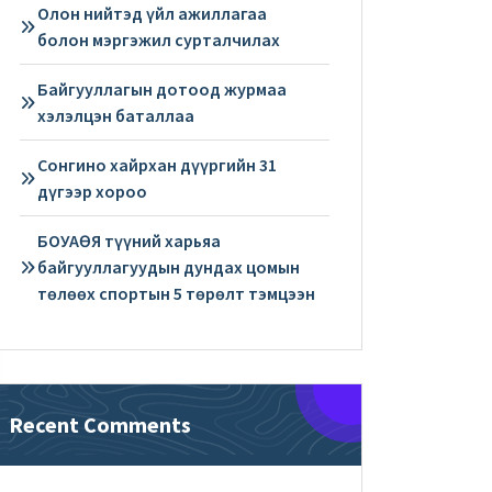
Олон нийтэд үйл ажиллагаа
болон мэргэжил сурталчилах
Байгууллагын дотоод журмаа
хэлэлцэн баталлаа
Сонгино хайрхан дүүргийн 31
дүгээр хороо
БОУАӨЯ түүний харьяа
байгууллагуудын дундах цомын
төлөөх спортын 5 төрөлт тэмцээн
Recent Comments