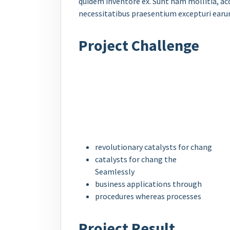
quidem inventore ex. Sunt nam mollitia, a
necessitatibus praesentium excepturi earu
Project Challenge
revolutionary catalysts for chang
catalysts for chang the
Seamlessly
business applications through
procedures whereas processes
Project Result