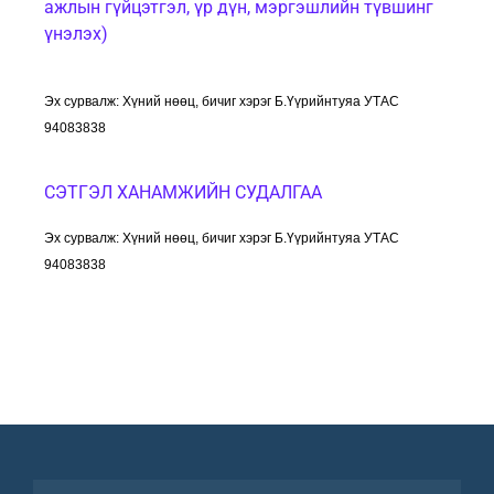
ажлын гүйцэтгэл, үр дүн, мэргэшлийн түвшинг
үнэлэх)
Эх сурвалж: Хүний
нөөц, бичиг
хэрэг Б.Үүрийнтуяа УТАС
94083838
СЭТГЭЛ ХАНАМЖИЙН СУДАЛГАА
Эх сурвалж: Хүний
нөөц, бичиг
хэрэг Б.Үүрийнтуяа УТАС
94083838