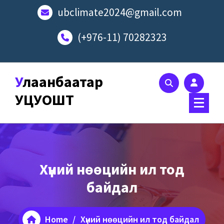
ubclimate2024@gmail.com
(+976-11) 70282323
Улаанбаатар
УЦУОШТ
Хүний нөөцийн ил тод
байдал
Home
/
Хүний нөөцийн ил тод байдал