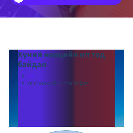
Хүний нөөцийн ил тод
байдал
Нүүр
Хүний нөөцийн ил тод байдал