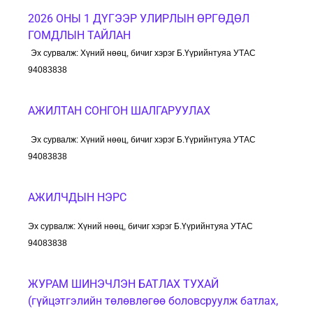
2026 ОНЫ 1 ДҮГЭЭР УЛИРЛЫН ӨРГӨДӨЛ
ГОМДЛЫН ТАЙЛАН
Эх сурвалж: Хүний
нөөц, бичиг
хэрэг Б.Үүрийнтуяа УТАС
94083838
АЖИЛТАН СОНГОН ШАЛГАРУУЛАХ
Эх сурвалж: Хүний
нөөц, бичиг
хэрэг Б.Үүрийнтуяа УТАС
94083838
АЖИЛЧДЫН НЭРС
Эх сурвалж: Хүний
нөөц, бичиг
хэрэг Б.Үүрийнтуяа УТАС
94083838
ЖУРАМ ШИНЭЧЛЭН БАТЛАХ ТУХАЙ
(гүйцэтгэлийн төлөвлөгөө боловсруулж батлах,