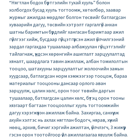
“Нягтлан бодох бүртгэлийн тухай хууль” болон
холбогдох бусад хууль тогтоомж, хөтөлбөр, заавар
журмыг ажилдаа мөрдлөг болгон төсвийг батлагдсан
хуваарийн дагуу, төсвийн хэтрэлт гаргалгүй анхан
шатны баримтын бүрдлийг хангасан баримтаар ажил
гүйлгээг хийж, бусдаар гүйцэтгүүлсэн ажил үйлчилгээний
зардал гаргахдаа тушаалаар албажуулан гүйцэтгэлийг
тайлагнаж, үндсэн хөрөнгийн ашиглалт зарцуулалтад
хяналт, шаардлага тавин ажиллаж, албан томилолтын
тооцоо, шатахууны зарцуулалтыг жолоочийн замын
хуудсаар, батлагдсан норм хэмжээгээр тооцож, бараа
материалыг тооцооны дансаар орлого аван
зарцуулж, цалин хөлс, орон тоог төвийн даргын
тушаалаар, батлагдсан цалин хөлс, бүтэц орон тооны
хязгаарт багтаан тооцооллыг хууль тогтоомжийн
дагуу хэрэгжүүлэн ажиллаж байна. Захиргаа, санхүү аж
ахуйн хэлтэс нь ахлах нягтлан бодогч, нярав, хүний
нөөц, архив, бичиг хэргийн ажилтан, үйлчлэгч, 3 жижүүр
гэсэн орон тоотойгоор үйл ажиллагаагаа явуулж байна.