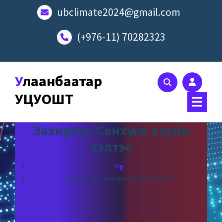
ubclimate2024@gmail.com
(+976-11) 70282323
Улаанбаатар
УЦУОШТ
Захиргаа-Санхүү аж ахуйн
хэлтэс
Нүүр
Захиргаа-Санхүү аж ахуйн хэлтэс