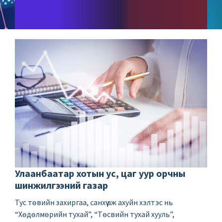
Улаанбаатар хотын ус, цаг уур орчны
шинжилгээний газар
Тус төвийн захиргаа, санхүү аж ахуйн хэлтэс нь
“Хөдөлмөрийн тухай”, “Төсвийн тухай хууль”,